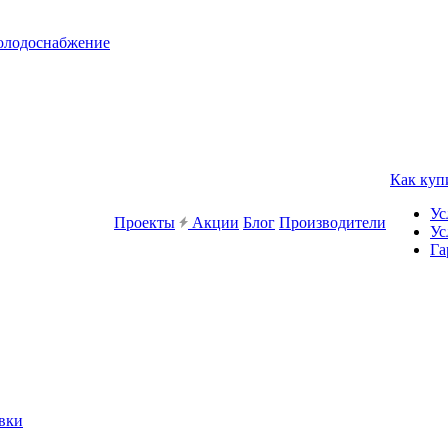
холодоснабжение
Как куп
Ус
Проекты
Акции
Блог
Производители
Ус
Га
вки