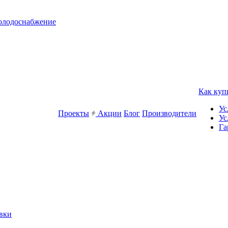
холодоснабжение
Как куп
Ус
Проекты
Акции
Блог
Производители
Ус
Га
вки