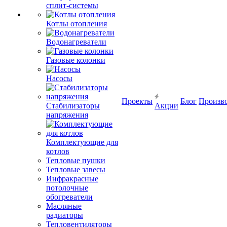
сплит-системы
Котлы отопления
Водонагреватели
Газовые колонки
Насосы
Проекты
Блог
Произв
Стабилизаторы
Акции
напряжения
Комплектующие для
котлов
Тепловые пушки
Тепловые завесы
Инфракрасные
потолочные
обогреватели
Масляные
радиаторы
Тепловентиляторы