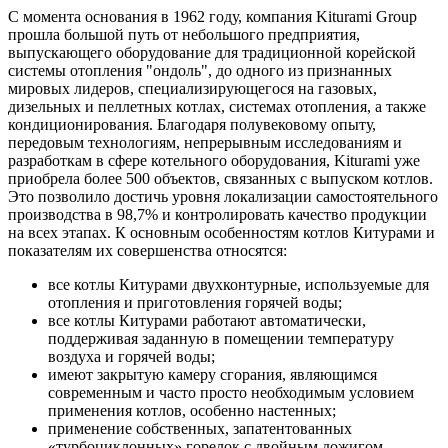
С момента основания в 1962 году, компания Kiturami Group
прошла большой путь от небольшого предприятия,
выпускающего оборудование для традиционной корейской
системы отопления "ондоль", до одного из признанных
мировых лидеров, специализирующегося на газовых,
дизельных и пеллетных котлах, системах отопления, а также
кондиционирования. Благодаря полувековому опыту,
передовым технологиям, непрерывным исследованиям и
разработкам в сфере котельного оборудования, Kiturami уже
приобрела более 500 объектов, связанных с выпуском котлов.
Это позволило достичь уровня локализации самостоятельного
производства в 98,7% и контролировать качество продукции
на всех этапах. К основным особенностям котлов Китурами и
показателям их совершенства относятся:
все котлы Китурами двухконтурные, используемые для
отопления и приготовления горячей воды;
все котлы Китурами работают автоматически,
поддерживая заданную в помещении температуру
воздуха и горячей воды;
имеют закрытую камеру сгорания, являющимся
современным и часто просто необходимым условием
применения котлов, особенно настенных;
применение собственных, запатентованных
«турбоциклонных» горелок с двойным дожигом