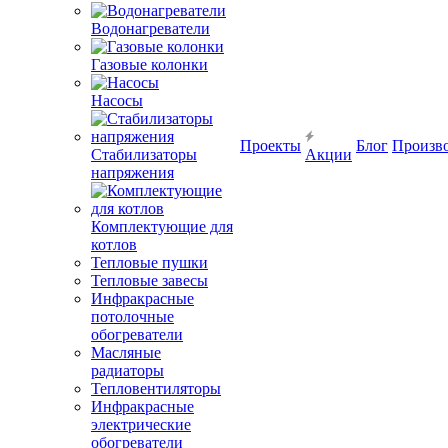
Водонагреватели
Газовые колонки
Насосы
Проекты
Блог
Произв
Стабилизаторы
Акции
напряжения
Комплектующие для
котлов
Тепловые пушки
Тепловые завесы
Инфракрасные
потолочные
обогреватели
Масляные
радиаторы
Тепловентиляторы
Инфракрасные
электрические
обогреватели