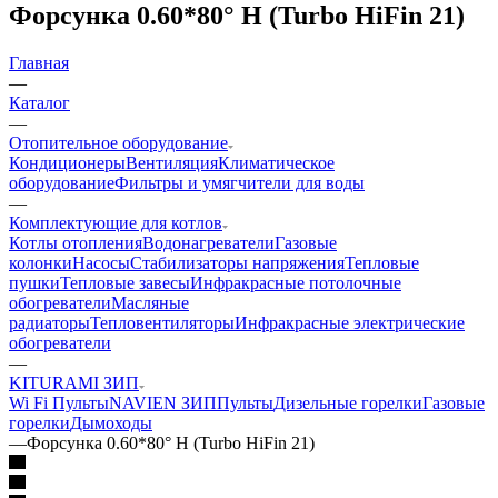
Форсунка 0.60*80° H (Turbo HiFin 21)
Главная
—
Каталог
—
Отопительное оборудование
Кондиционеры
Вентиляция
Климатическое
оборудование
Фильтры и умягчители для воды
—
Комплектующие для котлов
Котлы отопления
Водонагреватели
Газовые
колонки
Насосы
Стабилизаторы напряжения
Тепловые
пушки
Тепловые завесы
Инфракрасные потолочные
обогреватели
Масляные
радиаторы
Тепловентиляторы
Инфракрасные электрические
обогреватели
—
KITURAMI ЗИП
Wi Fi Пульты
NAVIEN ЗИП
Пульты
Дизельные горелки
Газовые
горелки
Дымоходы
—
Форсунка 0.60*80° H (Turbo HiFin 21)