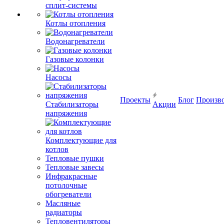
сплит-системы
Котлы отопления
Водонагреватели
Газовые колонки
Насосы
Проекты
Блог
Произв
Стабилизаторы
Акции
напряжения
Комплектующие для
котлов
Тепловые пушки
Тепловые завесы
Инфракрасные
потолочные
обогреватели
Масляные
радиаторы
Тепловентиляторы