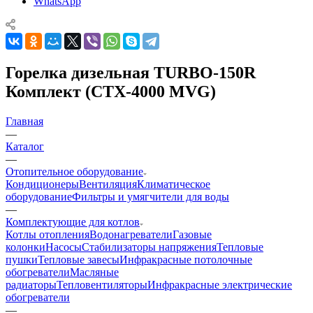
WhatsApp
Горелка дизельная TURBO-150R
Комплект (CTX-4000 MVG)
Главная
—
Каталог
—
Отопительное оборудование
Кондиционеры
Вентиляция
Климатическое
оборудование
Фильтры и умягчители для воды
—
Комплектующие для котлов
Котлы отопления
Водонагреватели
Газовые
колонки
Насосы
Стабилизаторы напряжения
Тепловые
пушки
Тепловые завесы
Инфракрасные потолочные
обогреватели
Масляные
радиаторы
Тепловентиляторы
Инфракрасные электрические
обогреватели
—