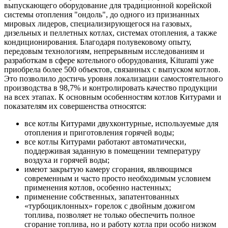
выпускающего оборудование для традиционной корейской
системы отопления "ондоль", до одного из признанных
мировых лидеров, специализирующегося на газовых,
дизельных и пеллетных котлах, системах отопления, а также
кондиционирования. Благодаря полувековому опыту,
передовым технологиям, непрерывным исследованиям и
разработкам в сфере котельного оборудования, Kiturami уже
приобрела более 500 объектов, связанных с выпуском котлов.
Это позволило достичь уровня локализации самостоятельного
производства в 98,7% и контролировать качество продукции
на всех этапах. К основным особенностям котлов Китурами и
показателям их совершенства относятся:
все котлы Китурами двухконтурные, используемые для
отопления и приготовления горячей воды;
все котлы Китурами работают автоматически,
поддерживая заданную в помещении температуру
воздуха и горячей воды;
имеют закрытую камеру сгорания, являющимся
современным и часто просто необходимым условием
применения котлов, особенно настенных;
применение собственных, запатентованных
«турбоциклонных» горелок с двойным дожигом
топлива, позволяет не только обеспечить полное
сгорание топлива, но и работу котла при особо низком