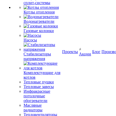
сплит-системы
Котлы отопления
Водонагреватели
Газовые колонки
Насосы
Проекты
Блог
Произв
Стабилизаторы
Акции
напряжения
Комплектующие для
котлов
Тепловые пушки
Тепловые завесы
Инфракрасные
потолочные
обогреватели
Масляные
радиаторы
Тепловентиляторы