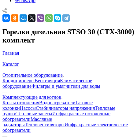
WhatsApp
Горелка дизельная STSO 30 (CTX-3000)
комплект
Главная
—
Каталог
—
Отопительное оборудование
Кондиционеры
Вентиляция
Климатическое
оборудование
Фильтры и умягчители для воды
—
Комплектующие для котлов
Котлы отопления
Водонагреватели
Газовые
колонки
Насосы
Стабилизаторы напряжения
Тепловые
пушки
Тепловые завесы
Инфракрасные потолочные
обогреватели
Масляные
радиаторы
Тепловентиляторы
Инфракрасные электрические
обогреватели
—