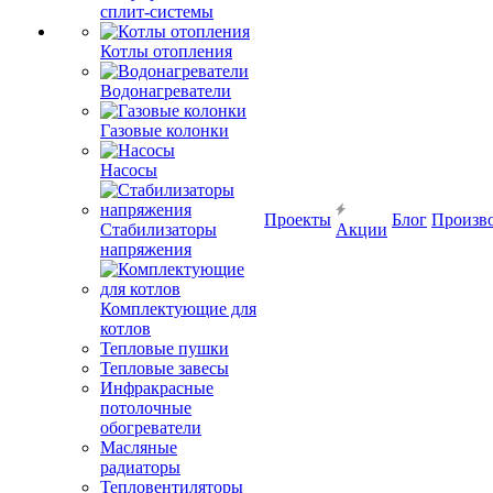
сплит-системы
Котлы отопления
Водонагреватели
Газовые колонки
Насосы
Проекты
Блог
Произв
Стабилизаторы
Акции
напряжения
Комплектующие для
котлов
Тепловые пушки
Тепловые завесы
Инфракрасные
потолочные
обогреватели
Масляные
радиаторы
Тепловентиляторы