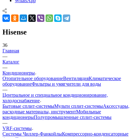
WhatsApp
Hisense
36
Главная
—
Каталог
—
Кондиционеры
Отопительное оборудование
Вентиляция
Климатическое
оборудование
Фильтры и умягчители для воды
—
Центральное и специальное кондиционирование,
холодоснабжение
Бытовые сплит-системы
Мульти сплит-системы
Аксессуары,
расходные материалы, инструмент
Мобильные
кондиционеры
Полупромышленные сплит-системы
—
VRF-системы
Системы Чиллер-Фанкойлы
Компрессорно-конденсаторные