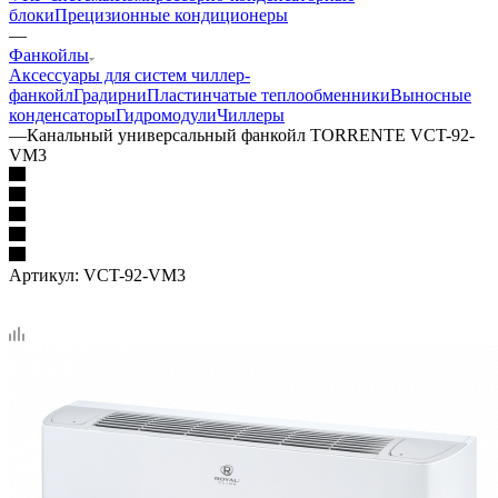
блоки
Прецизионные кондиционеры
—
Фанкойлы
Аксессуары для систем чиллер-
фанкойл
Градирни
Пластинчатые теплообменники
Выносные
конденсаторы
Гидромодули
Чиллеры
—
Канальный универсальный фанкойл TORRENTE VCT-92-
VM3
Артикул:
VCT-92-VM3