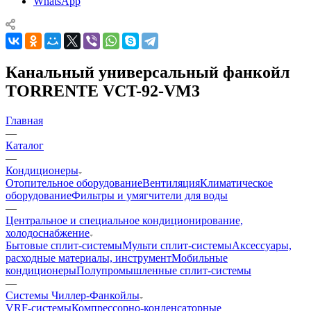
WhatsApp
Канальный универсальный фанкойл
TORRENTE VCT-92-VM3
Главная
—
Каталог
—
Кондиционеры
Отопительное оборудование
Вентиляция
Климатическое
оборудование
Фильтры и умягчители для воды
—
Центральное и специальное кондиционирование,
холодоснабжение
Бытовые сплит-системы
Мульти сплит-системы
Аксессуары,
расходные материалы, инструмент
Мобильные
кондиционеры
Полупромышленные сплит-системы
—
Системы Чиллер-Фанкойлы
VRF-системы
Компрессорно-конденсаторные