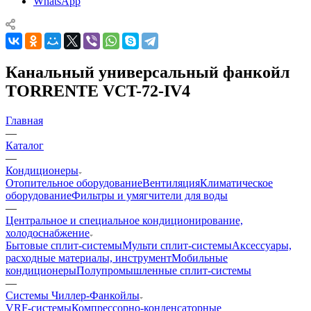
WhatsApp
Канальный универсальный фанкойл
TORRENTE VCT-72-IV4
Главная
—
Каталог
—
Кондиционеры
Отопительное оборудование
Вентиляция
Климатическое
оборудование
Фильтры и умягчители для воды
—
Центральное и специальное кондиционирование,
холодоснабжение
Бытовые сплит-системы
Мульти сплит-системы
Аксессуары,
расходные материалы, инструмент
Мобильные
кондиционеры
Полупромышленные сплит-системы
—
Системы Чиллер-Фанкойлы
VRF-системы
Компрессорно-конденсаторные