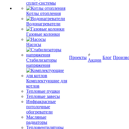
сплит-системы
Котлы отопления
Водонагреватели
Газовые колонки
Насосы
Проекты
Блог
Произв
Стабилизаторы
Акции
напряжения
Комплектующие для
котлов
Тепловые пушки
Тепловые завесы
Инфракрасные
потолочные
обогреватели
Масляные
радиаторы
Тепловентиляторы