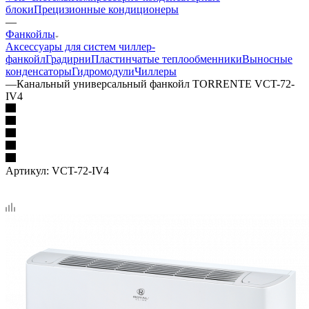
блоки
Прецизионные кондиционеры
—
Фанкойлы
Аксессуары для систем чиллер-
фанкойл
Градирни
Пластинчатые теплообменники
Выносные
конденсаторы
Гидромодули
Чиллеры
—
Канальный универсальный фанкойл TORRENTE VCT-72-
IV4
Артикул:
VCT-72-IV4