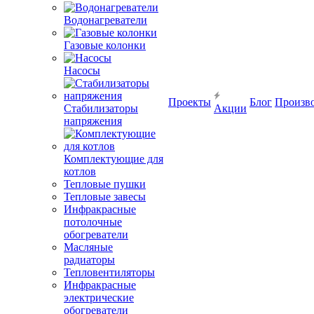
Водонагреватели
Газовые колонки
Насосы
Проекты
Блог
Произв
Стабилизаторы
Акции
напряжения
Комплектующие для
котлов
Тепловые пушки
Тепловые завесы
Инфракрасные
потолочные
обогреватели
Масляные
радиаторы
Тепловентиляторы
Инфракрасные
электрические
обогреватели