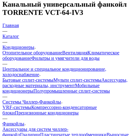
Канальный универсальный фанкойл
TORRENTE VCT-64-IV3
Главная
—
Каталог
—
Кондиционеры
Отопительное оборудование
Вентиляция
Климатическое
оборудование
Фильтры и умягчители для воды
—
Центральное и специальное кондиционирование,
холодоснабжение
Бытовые сплит-системы
Мульти сплит-системы
Аксессуары,
расходные материалы, инструмент
Мобильные
кондиционеры
Полупромышленные сплит-системы
—
Системы Чиллер-Фанкойлы
VRF-системы
Компрессорно-конденсаторные
блоки
Прецизионные кондиционеры
—
Фанкойлы
Аксессуары для систем чиллер-
фанкойл
Градирни
Пластинчатые теплообменники
Выносные