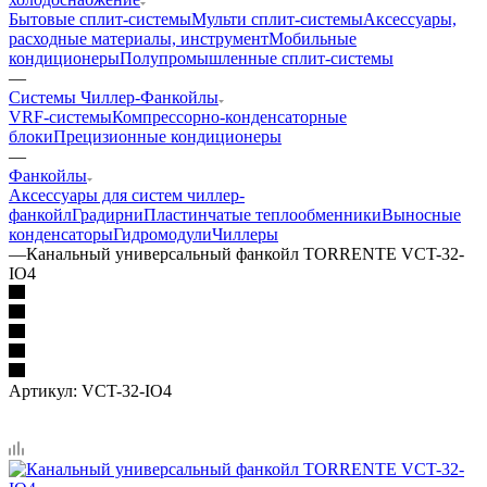
Бытовые сплит-системы
Мульти сплит-системы
Аксессуары,
расходные материалы, инструмент
Мобильные
кондиционеры
Полупромышленные сплит-системы
—
Системы Чиллер-Фанкойлы
VRF-системы
Компрессорно-конденсаторные
блоки
Прецизионные кондиционеры
—
Фанкойлы
Аксессуары для систем чиллер-
фанкойл
Градирни
Пластинчатые теплообменники
Выносные
конденсаторы
Гидромодули
Чиллеры
—
Канальный универсальный фанкойл TORRENTE VCT-32-
IO4
Артикул:
VCT-32-IO4